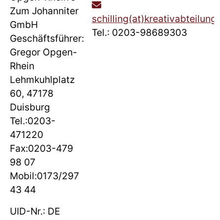
Zum Johanniter
schilling(at)kreativabteilung
GmbH
Tel.: 0203-98689303
Geschäftsführer:
Gregor Opgen-
Rhein
Lehmkuhlplatz
60, 47178
Duisburg
Tel.:0203-
471220
Fax:0203-479
98 07
Mobil:0173/297
43 44
UID-Nr.: DE