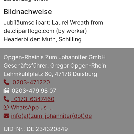
Bildnachweise
Jubiläumsclipart: Laurel Wreath from
de.clipartlogo.com (by worker)
Headerbilder: Muth, Schilling
Opgen-Rhein's Zum Johanniter GmbH
Geschäftsführer: Gregor Opgen-Rhein
Lehmkuhlplatz 60, 47178 Duisburg
0203-471220
0203-479 98 07
0173-6347460
WhatsApp us ...
info(at)zum-johanniter(dot)de
UID-Nr.: DE 234320849