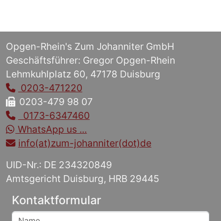
Opgen-Rhein's Zum Johanniter GmbH
Geschäftsführer: Gregor Opgen-Rhein
Lehmkuhlplatz 60, 47178 Duisburg
0203-471220
0203-479 98 07
0173-6347460
WhatsApp us ...
info(at)zum-johanniter(dot)de
UID-Nr.: DE 234320849
Amtsgericht Duisburg, HRB 29445
Kontaktformular